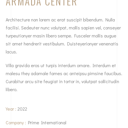
ARMADA CENTER
Architecture non lorem ac erat suscipit bibendum. Nulla
facilisi. Sedeuter nunc volutpat, mollis sapien vel, conseyer
turpeutionyer masin libero sempe. Fusceler mollis augue
sit amet hendrerit vestibulum. Duisteyerionyer venenatis
lacus.
Villa gravida eros ut turpis interdum ornare. Interdum et
malesu they adamale fames ac anteipsu pimsine faucibus.
Curabitur arcu site feugiat in tortor in, volutpat sollicitudin
libero.
Year :
2022
Company :
Prime International