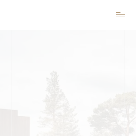
?>
?>