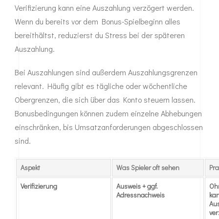
Verifizierung kann eine Auszahlung verzögert werden.
Wenn du bereits vor dem Bonus-Spielbeginn alles
bereithältst, reduzierst du Stress bei der späteren
Auszahlung.
Bei Auszahlungen sind außerdem Auszahlungsgrenzen
relevant. Häufig gibt es tägliche oder wöchentliche
Obergrenzen, die sich über das Konto steuern lassen.
Bonusbedingungen können zudem einzelne Abhebungen
einschränken, bis Umsatzanforderungen abgeschlossen
sind.
Aspekt
Was Spieler oft sehen
Pra
Verifizierung
Ausweis + ggf.
Oh
Adressnachweis
ka
Au
ver