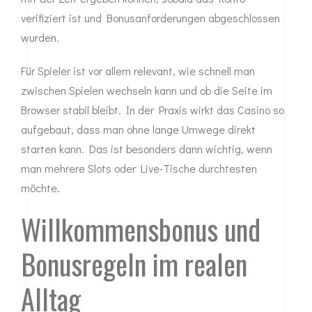
verifiziert ist und Bonusanforderungen abgeschlossen
wurden.
Für Spieler ist vor allem relevant, wie schnell man
zwischen Spielen wechseln kann und ob die Seite im
Browser stabil bleibt. In der Praxis wirkt das Casino so
aufgebaut, dass man ohne lange Umwege direkt
starten kann. Das ist besonders dann wichtig, wenn
man mehrere Slots oder Live-Tische durchtesten
möchte.
Willkommensbonus und
Bonusregeln im realen
Alltag