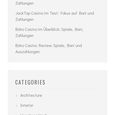
Zahlungen
JackTop Casino im Test: Fokus auf Boni und
Zahlungen
Boho Casino im Überblick: Spiele, Boni,
Zahlungen
Boho Casino Review: Spiele, Boni und
Auszahlungen
CATEGORIES
Architecture
Interior