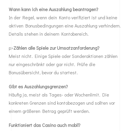
Wann kann ich eine Auszahlung beantragen?
In der Regel, wenn dein Konto verifiziert ist und keine
aktiven Bonusbedingungen eine Auszahlung verhindern.
Details stehen in deinem Kontobereich.
p>
Zählen alle Spiele zur Umsatzanforderung?
Meist nicht. Einige Spiele oder Sonderaktionen zählen
nur eingeschränkt oder gar nicht. Prüfe die
Bonusübersicht, bevor du startest.
Gibt es Auszahlungsgrenzen?
Häufig ja, meist als Tages- oder Wochenlimit. Die
konkreten Grenzen sind kontobezogen und sollten vor
einem größeren Betrag geprüft werden.
Funktioniert das Casino auch mobil?